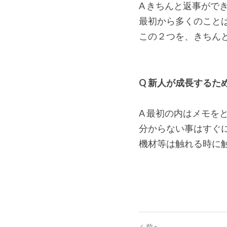
A きちんと返事がで
最初から多くのこと
この２つを、きちん
Q 新人が成長する
A 最初の内はメモを
分からない事はすぐ
機材等は触れる時に