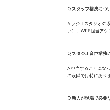
Q スタッフ構成につ
A ラジオスタジオの
い）、WEB担当ア
Q スタジオ音声業務
A 担当することに
の段階では特にあり
Q 新人が現場で必要